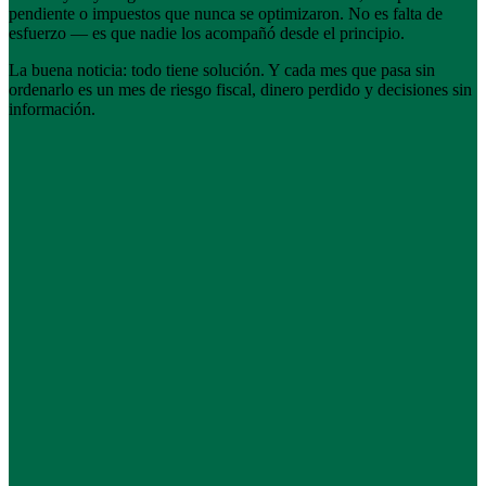
pendiente o impuestos que nunca se optimizaron. No es falta de
esfuerzo — es que nadie los acompañó desde el principio.
La buena noticia: todo tiene solución. Y cada mes que pasa sin
ordenarlo es un mes de riesgo fiscal, dinero perdido y decisiones sin
información.