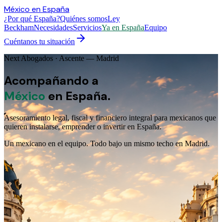
México
en
España
¿Por qué España?
Quiénes somos
Ley
Beckham
Necesidades
Servicios
Ya en España
Equipo
Cuéntanos tu situación
Next Abogados · Ascente — Madrid
Acompañando a
México
en
España.
Asesoramiento legal, fiscal y financiero integral para mexicanos que
quieren instalarse, emprender o invertir en España.
Un mexicano en el equipo. Todo bajo un mismo techo en Madrid.