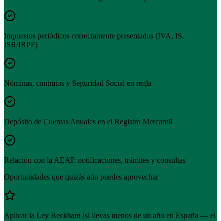
Impuestos periódicos correctamente presentados (IVA, IS,
ISR/IRPF)
Nóminas, contratos y Seguridad Social en regla
Depósito de Cuentas Anuales en el Registro Mercantil
Relación con la AEAT: notificaciones, trámites y consultas
Oportunidades que quizás aún puedes aprovechar
Aplicar la Ley Beckham (si llevas menos de un año en España — el