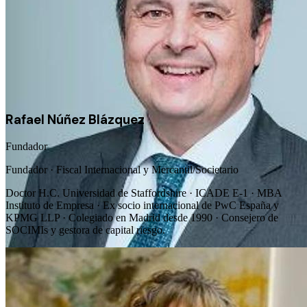
Rafael Núñez Blázquez
Fundador
Fundador · Fiscal Internacional y Mercantil/Societario
Doctor H.C. Universidad de Staffordshire · ICADE E-1 · MBA
Instituto de Empresa · Ex socio internacional de PwC España y
KPMG LLP · Colegiado en Madrid desde 1990 · Consejero de
SOCIMIs y gestora de capital riesgo.